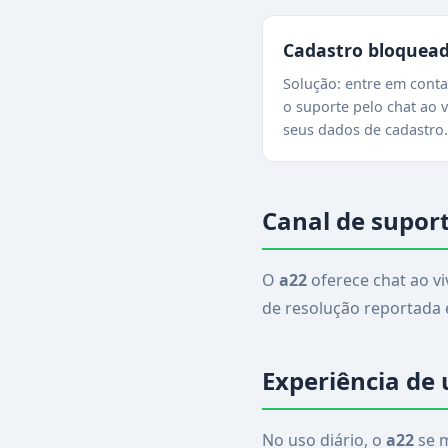
Cadastro bloquea
Solução: entre em cont
o suporte pelo chat ao 
seus dados de cadastro.
Canal de supor
O
a22
oferece chat ao vi
de resolução reportada 
Experiência de 
No uso diário, o
a22
se m