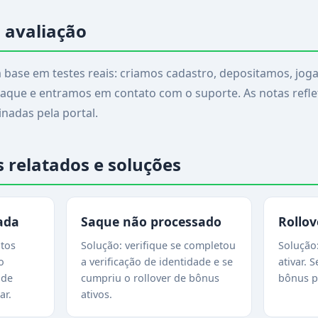
 avaliação
om base em testes reais: criamos cadastro, depositamos, jo
 saque e entramos em contato com o suporte. As notas refl
inadas pela portal.
 relatados e soluções
ada
Saque não processado
Rollo
tos
Solução: verifique se completou
Solução:
o
a verificação de identidade e se
ativar. 
 de
cumpriu o rollover de bônus
bônus p
ar.
ativos.