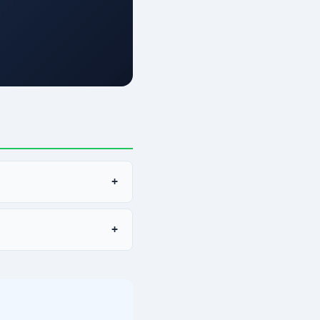
+
ema com prints e
+
os canais oficiais.