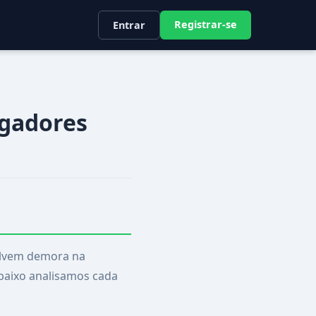
Registrar-se
Entrar
ogadores
olvem demora na
Abaixo analisamos cada