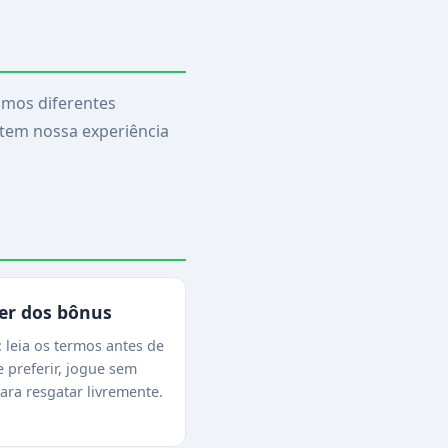
gamos diferentes
etem nossa experiência
ver dos bônus
 leia os termos antes de
Se preferir, jogue sem
ara resgatar livremente.