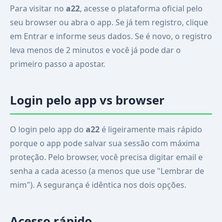
Para visitar no
a22
, acesse o plataforma oficial pelo
seu browser ou abra o app. Se já tem registro, clique
em Entrar e informe seus dados. Se é novo, o registro
leva menos de 2 minutos e você já pode dar o
primeiro passo a apostar.
Login pelo app vs browser
O login pelo app do
a22
é ligeiramente mais rápido
porque o app pode salvar sua sessão com máxima
proteção. Pelo browser, você precisa digitar email e
senha a cada acesso (a menos que use "Lembrar de
mim"). A segurança é idêntica nos dois opções.
Acesso rápido