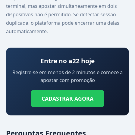
terminal, mas apostar simultaneamente em dois
dispositivos não é permitido. Se detectar sessão
duplicada, o plataforma pode encerrar uma delas
automaticamente.
Entre no a22 hoje
Registre-se em menos de 2 minutos e comece a
apostar com promoção
CADASTRAR AGORA
Perguntas Frequentes