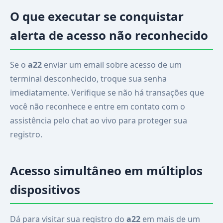
O que executar se conquistar
alerta de acesso não reconhecido
Se o
a22
enviar um email sobre acesso de um
terminal desconhecido, troque sua senha
imediatamente. Verifique se não há transações que
você não reconhece e entre em contato com o
assistência pelo chat ao vivo para proteger sua
registro.
Acesso simultâneo em múltiplos
dispositivos
Dá para visitar sua registro do
a22
em mais de um