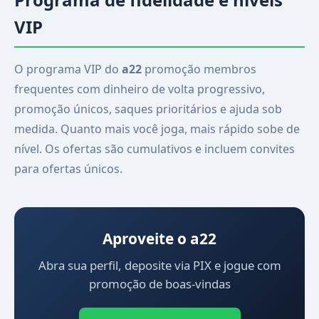
VIP
O programa VIP do
a22
promoção membros
frequentes com dinheiro de volta progressivo,
promoção únicos, saques prioritários e ajuda sob
medida. Quanto mais você joga, mais rápido sobe de
nível. Os ofertas são cumulativos e incluem convites
para ofertas únicos.
Aproveite o a22
Abra sua perfil, deposite via PIX e jogue com
promoção de boas-vindas