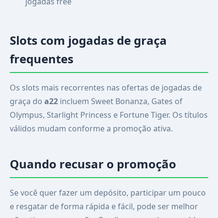
jogadas free
Slots com jogadas de graça
frequentes
Os slots mais recorrentes nas ofertas de jogadas de
graça do
a22
incluem Sweet Bonanza, Gates of
Olympus, Starlight Princess e Fortune Tiger. Os títulos
válidos mudam conforme a promoção ativa.
Quando recusar o promoção
Se você quer fazer um depósito, participar um pouco
e resgatar de forma rápida e fácil, pode ser melhor